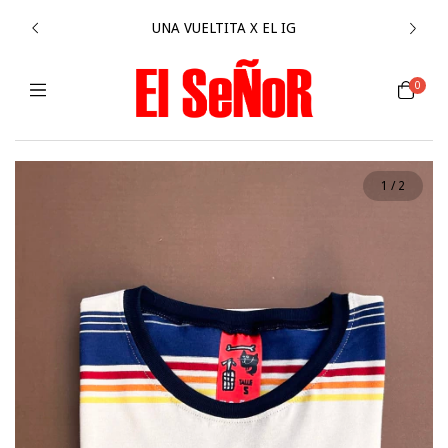
UNA VUELTITA X EL IG
0
1
/
2