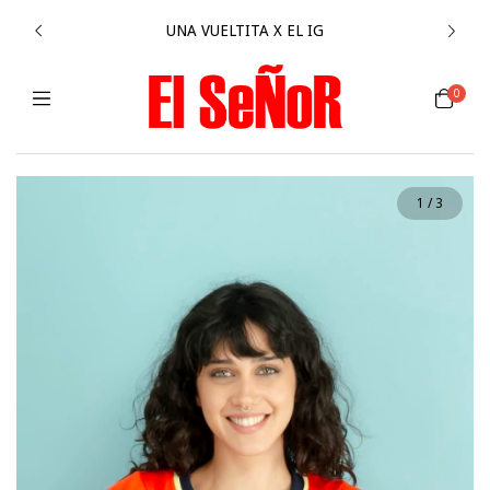
UNA VUELTITA X EL IG
0
1
/
3