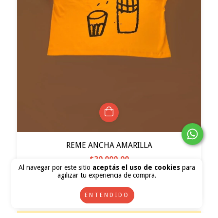
REME ANCHA AMARILLA
$30.000,00
Al navegar por este sitio
aceptás el uso de cookies
para
3
cuotas sin interés de
$10.000,00
agilizar tu experiencia de compra.
ENTENDIDO